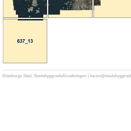
Göteborgs Stad, Stadsbyggnadsförvaltningen | kartor@stadsbyggnad